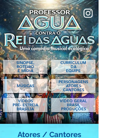
SINOPSE
,
CURRICULUM
ROTEIRO
DA
E MÍDIA
EQUIPE
PERSONAGENS
MÚSICAS
A
TORES
CANTORES
VÍDEOS
VÍDEO GERAL
PRÉ- ESTREIA
BRASIL
BRASÍLIA
PRODUÇÕES​​​
Atores / Cantores