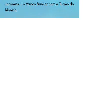
Jeremias
em
Vamos Brincar com a Turma da
Mônica
.
THOMAS WAISWOL
-
Radialista | Social
Media
. Protagonista na peça
Seleção
Natural.