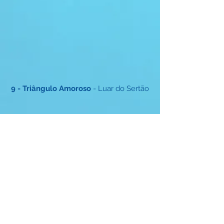
9 - Triângulo Amoroso
- Luar do Sertão
11 - Vitória
- Ode à Alegria - 9a Sinfonia