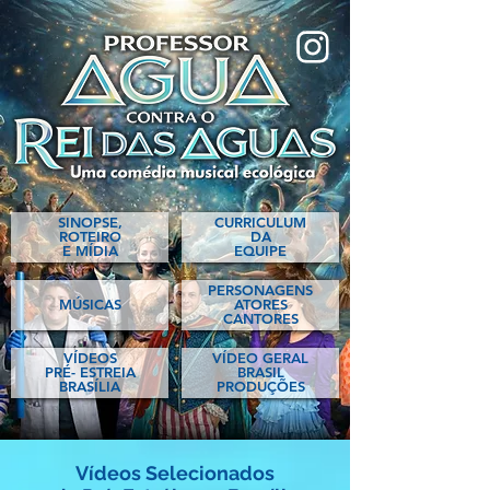
SINOPSE
,
CURRICULUM
ROTEIRO
DA
E MÍDIA
EQUIPE
PERSONAGENS
MÚSICAS
A
TORES
CANTORES
VÍDEOS
VÍDEO GERAL
PRÉ- ESTREIA
BRASIL
BRASÍLIA
PRODUÇÕES​​​
Vídeos Selecionados